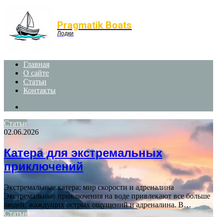
Menu
Pragmatik Boats
Лодки
Главная
О сайте
Статьи
Контакты
Search
for
Статьи
02.06.2026
Катера для экстремальных
приключений
Экстремальные катера: мир скорости и адреналина
Экстремальные приключения на воде привлекают все больше
людей, жаждущих острых ощущений и адреналина. В…
Статьи