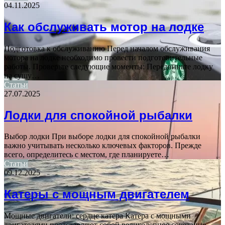
04.11.2025
Как обслуживать мотор на лодке
Подготовка к обслуживанию Перед началом обслуживания
мотора на лодке необходимо провести подготовительные
работы. Проверьте следующие моменты: Передвиньте лодку
на сушу…
Статьи
27.07.2025
Лодки для спокойной рыбалки
Выбор лодки При выборе лодки для спокойной рыбалки
важно учитывать несколько ключевых факторов. Прежде
всего, определитесь с местом, где планируете…
Статьи
09.12.2025
Катеры с мощным двигателем
Мощные двигатели: сердце катера Катера с мощными
двигателями представляют собой великолепное сочетание