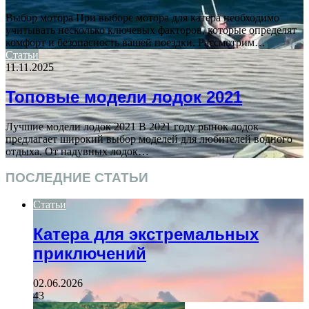
Выбор мотора При выборе мотора для катера необходимо
учитывать несколько ключевых факторов, которые определят
комфорт и безопасность вашей поездки. Рассмотрим…
Статьи
11.11.2025
Топовые модели лодок 2021
Лучшие модели лодок 2021 В 2021 году рынок лодок
предлагает широкий выбор моделей для любителей водного
отдыха. От надувных лодок…
ПОСЛЕДНИЕ СТАТЬИ
Статьи
Катера для экстремальных
приключений
02.06.2026
43