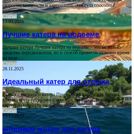
скорости, мощности и адреналина. Эти суда способны
развивать…
Статьи
13.03.2026
Лучшие катера на водоеме
Лучшие катера Лучшие катера на водоеме – это не только
средство передвижения, но и способ провести отлично время
на воде.…
Статьи
28.11.2025
Идеальный катер для отдыха
Выбор идеального катера При выборе катера для отдыха,
важно учесть несколько ключевых факторов. Размер, тип
корпуса, мощность двигателя — все…
Статьи
13.12.2025
ыбираем мотор для катера