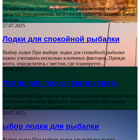
Лучшие катера Лучшие катера на водоеме – это не только
средство передвижения, но и способ провести отлично время
на воде.…
27.07.2025
Лодки для спокойной рыбалки
Выбор лодки При выборе лодки для спокойной рыбалки
важно учитывать несколько ключевых факторов. Прежде
всего, определитесь с местом, где планируете…
30.09.2025
Мотор для лодки: как выбрать
Выбор мотора При выборе мотора для лодки важно учитывать
несколько ключевых факторов. Мощность мотора должна
быть достаточной для вашего типа…
30.07.2025
ыбор лодки для рыбалки
Выбор лодки При выборе лодки для рыбалки важно