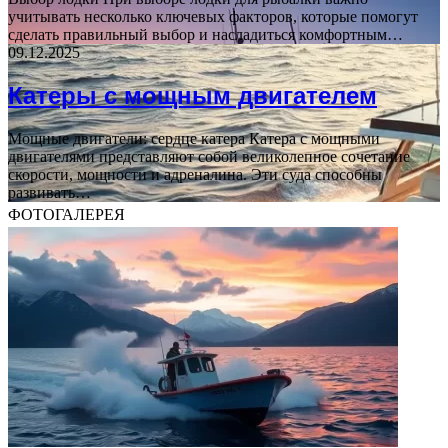
учитывать несколько ключевых факторов, которые помогут
сделать правильный выбор и насладиться комфортным…
09.12.2025
Катеры с мощным двигателем
Мощные двигатели: сердце катера Катера с мощными
двигателями представляют собой великолепное сочетание
скорости, мощности и адреналина. Эти суда способны
развивать…
ФОТОГАЛЕРЕЯ