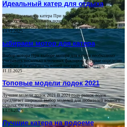
Идеальный катер для отдыха
Выбор идеального катера При выборе катера для отдыха,
важно учесть несколько ключевых факторов. Размер, тип
корпуса, мощность двигателя — все…
13.12.2025
ыбираем мотор для катера
Выбор мотора При выборе мотора для катера необходимо
учитывать несколько ключевых факторов, которые определят
комфорт и безопасность вашей поездки. Рассмотрим…
11.11.2025
Топовые модели лодок 2021
Лучшие модели лодок 2021 В 2021 году рынок лодок
предлагает широкий выбор моделей для любителей водного
отдыха. От надувных лодок…
13.03.2026
Лучшие катера на водоеме